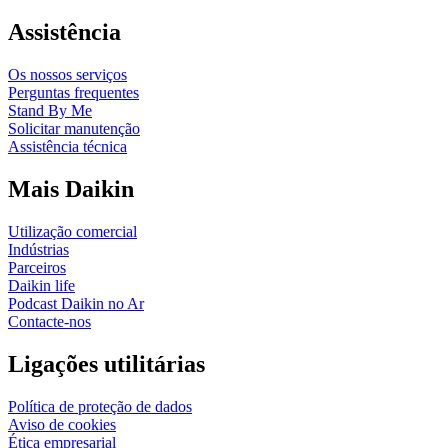
Assistência
Os nossos serviços
Perguntas frequentes
Stand By Me
Solicitar manutenção
Assistência técnica
Mais Daikin
Utilização comercial
Indústrias
Parceiros
Daikin life
Podcast Daikin no Ar
Contacte-nos
Ligações utilitárias
Política de proteção de dados
Aviso de cookies
Ética empresarial