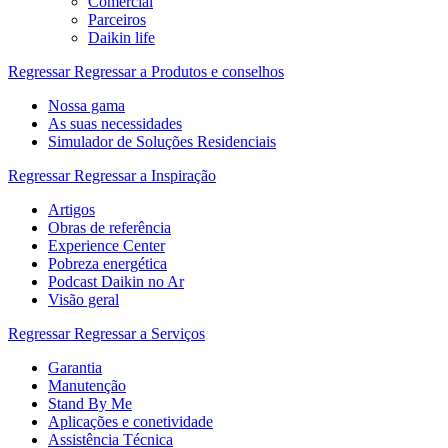
Comercial
Parceiros
Daikin life
Regressar
Regressar a Produtos e conselhos
Nossa gama
As suas necessidades
Simulador de Soluções Residenciais
Regressar
Regressar a Inspiração
Artigos
Obras de referência
Experience Center
Pobreza energética
Podcast Daikin no Ar
Visão geral
Regressar
Regressar a Serviços
Garantia
Manutenção
Stand By Me
Aplicações e conetividade
Assistência Técnica