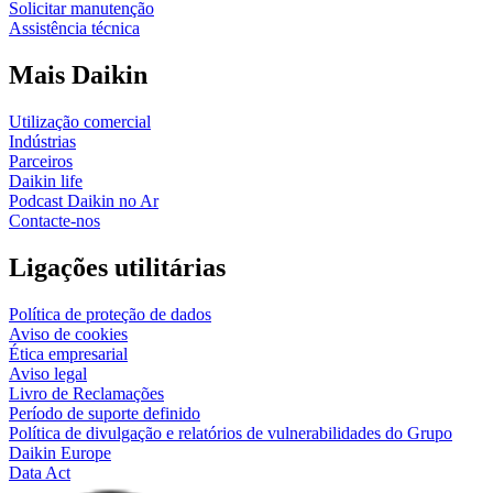
Solicitar manutenção
Assistência técnica
Mais Daikin
Utilização comercial
Indústrias
Parceiros
Daikin life
Podcast Daikin no Ar
Contacte-nos
Ligações utilitárias
Política de proteção de dados
Aviso de cookies
Ética empresarial
Aviso legal
Livro de Reclamações
Período de suporte definido
Política de divulgação e relatórios de vulnerabilidades do Grupo
Daikin Europe
Data Act