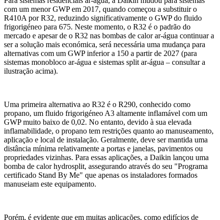
Para sistemas residenciais ar-água, a Daikin mudou para sistemas
com um menor GWP em 2017, quando começou a substituir o
R410A por R32, reduzindo significativamente o GWP do fluido
frigorigéneo para 675. Neste momento, o R32 é o padrão do
mercado e apesar de o R32 nas bombas de calor ar-água continuar a
ser a solução mais económica, será necessária uma mudança para
alternativas com um GWP inferior a 150 a partir de 2027 (para
sistemas monobloco ar-água e sistemas split ar-água – consultar a
ilustração acima).
Uma primeira alternativa ao R32 é o R290, conhecido como
propano, um fluido frigorigéneo A3 altamente inflamável com um
GWP muito baixo de 0,02. No entanto, devido à sua elevada
inflamabilidade, o propano tem restrições quanto ao manuseamento,
aplicação e local de instalação. Geralmente, deve ser mantida uma
distância mínima relativamente a portas e janelas, pavimentos ou
propriedades vizinhas. Para essas aplicações, a Daikin lançou uma
bomba de calor hydrosplit, assegurando através do seu "Programa
certificado Stand By Me" que apenas os instaladores formados
manuseiam este equipamento.
Porém, é evidente que em muitas aplicações, como edifícios de