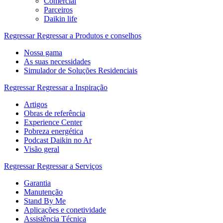
Comercial
Parceiros
Daikin life
Regressar
Regressar a Produtos e conselhos
Nossa gama
As suas necessidades
Simulador de Soluções Residenciais
Regressar
Regressar a Inspiração
Artigos
Obras de referência
Experience Center
Pobreza energética
Podcast Daikin no Ar
Visão geral
Regressar
Regressar a Serviços
Garantia
Manutenção
Stand By Me
Aplicações e conetividade
Assistência Técnica