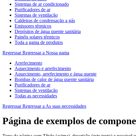
Sistemas de ar condicionado
Purificadores de ar
Sistemas de ventilação
Caldeiras de condensação a gás
Emissores térmicos
Depósitos de água quente sanitária
Painéis solares térmicos
Toda a gama de produtos
Regressar
Regressar a Nossa gama
Arrefecimento
Aquecimento e arrefecimento
Aquecimento, arrefecimento e água quente
Bombas de calor de água quente sanitária
Purificadores de ar
Sistemas de ventilação
Todas as necessidades
Regressar
Regressar a As suas necessidades
Página de exemplos de compon
Topo da página com Título (acima), descrição (este texto) e possivel u