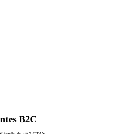
entes B2C
tilização de até 2 CTA's