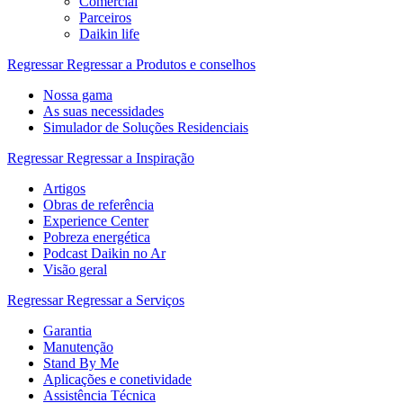
Comercial
Parceiros
Daikin life
Regressar
Regressar a Produtos e conselhos
Nossa gama
As suas necessidades
Simulador de Soluções Residenciais
Regressar
Regressar a Inspiração
Artigos
Obras de referência
Experience Center
Pobreza energética
Podcast Daikin no Ar
Visão geral
Regressar
Regressar a Serviços
Garantia
Manutenção
Stand By Me
Aplicações e conetividade
Assistência Técnica