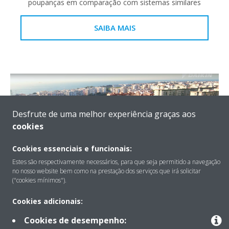
poupanças em comparação com sistemas similares
SAIBA MAIS
Desfrute de uma melhor experiência graças aos
cookies
Cookies essenciais e funcionais:
Estes são respectivamente necessários, para que seja permitido a navegação
no nosso website bem como na prestação dos serviços que irá solicitar
("cookies mínimos").
Zome
Cookies adicionais:
Os hubs da ZOME são espaços modernos e ágeis
Cookies de desempenho:
destinados a oferecer aos clientes uma experiência