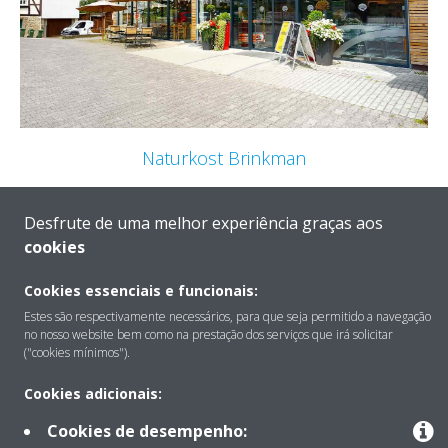
Naturkost Brinkman
A Naturkost Brinkman, uma loja especializada em
produtos orgânicos, utiliza a refrigeração da Daikin para
Desfrute de uma melhor experiência graças aos
obter uma maior eficiência energética e conforto na
cookies
loja.
Cookies essenciais e funcionais:
SAIBA MAIS
Estes são respectivamente necessários, para que seja permitido a navegação
no nosso website bem como na prestação dos serviços que irá solicitar
("cookies mínimos").
Cookies adicionais:
Cookies de desempenho: